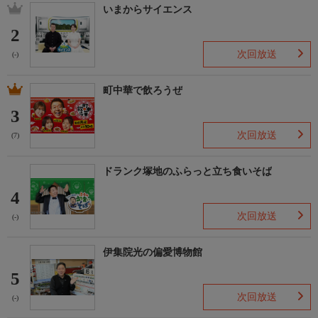
いまからサイエンス
2
次回放送
(-)
町中華で飲ろうぜ
3
次回放送
(7)
ドランク塚地のふらっと立ち食いそば
4
次回放送
(-)
伊集院光の偏愛博物館
5
次回放送
(-)