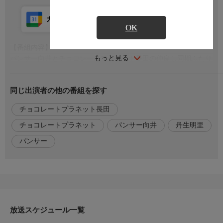
カレンダー登録
アプリ視聴
放送前
OK
【番組内容】
もっと見る
パンサー向井とチョコレートプラネット長田の仲良し同期ふたり
が、ゲストと一緒にドライブ・温泉・グルメを気ままに楽しむ!
プライベート感満載のゆる旅番組です!
同じ出演者の他の番組を探す
目的地までのドライブトーク、途中で立ち寄るお店の数々ではふ
たりへのご褒美企画も?!
チョコレートプラネット長田
各地の温泉・グルメスポット紹介など見どころ満載でお届け!
チョコレートプラネット
パンサー向井
丹生明里
【出演者】
パンサー
向井慧(パンサー)、長田庄平(チョコレートプラネット)
ゲスト:丹生明里
【お知らせ】
BSよしもとの番組情報はコチラから!
◆BSよしもとWebサイト
放送スケジュール一覧
https://bsy.co.jp/
◆BSよしもとX(旧Twitter)