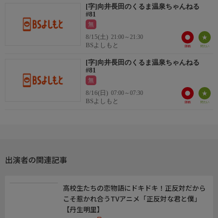
[字]向井長田のくるま温泉ちゃんねる
@bsyoshimoto
#81
◆BSよしもとYouTube
無
https://www.youtube.com/@bsyoshimoto/videos
8/15(土)
21:00～21:30
BSよしもと
[字]向井長田のくるま温泉ちゃんねる
#81
無
8/16(日)
07:00～07:30
BSよしもと
出演者の関連記事
高校生たちの恋物語にドキドキ！正反対だから
こそ惹かれ合うTVアニメ「正反対な君と僕」
【丹生明里】