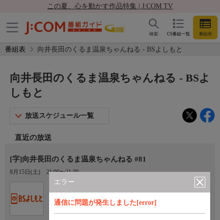
この夏、心を動かす作品特集 | J:COM TV
検索
CS番組一覧
番組表
番組表
向井長田のくるま温泉ちゃんねる - BSよしもと
向井長田のくるま温泉ちゃんねる - BSよ
しもと
放送スケジュール一覧
直近の放送
[字]向井長田のくるま温泉ちゃんねる #81
8月15日(土)
21:00〜21:30
エラー
Ch.265
BSよしもと
通信に問題が発生しました[error]