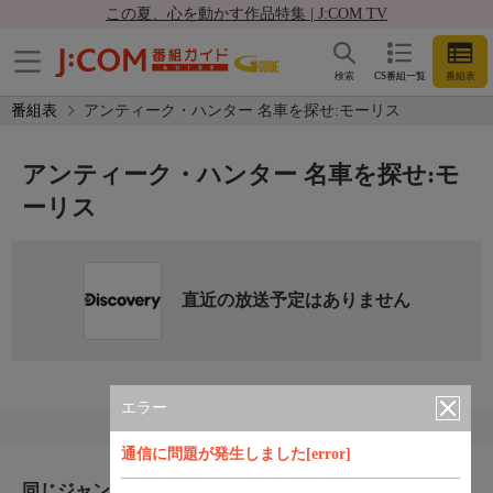
この夏、心を動かす作品特集 | J:COM TV
検索
CS番組一覧
番組表
番組表
アンティーク・ハンター 名車を探せ:モーリス
アンティーク・ハンター 名車を探せ:モ
ーリス
直近の放送予定はありません
エラー
通信に問題が発生しました[error]
同じジャンルのおすすめ番組