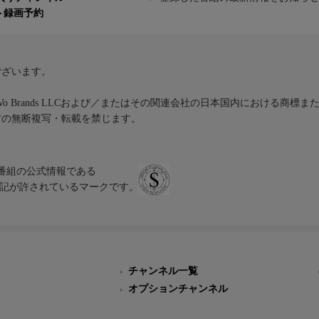
ト録画予約
ございます。
iVo Brands LLCおよび／またはその関連会社の日本国内における商標
材の無断複写・転載を禁じます。
、テレビ番組の公式情報である
スにのみ表記が許されているマークです。
チャンネル一覧
オプションチャンネル