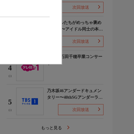
次回放送
(5)
ライバルたちがめっちゃ褒め
てくる!〜アイドル同士の本音
3
レビューSP〜
次回放送
(8)
STU48 石田千穂卒業コンサー
ト
4
(-)
乃木坂46アンダードキュメン
タリー〜40thSGアンダーライ
5
ブ舞台裏〜
次回放送
(-)
もっと見る