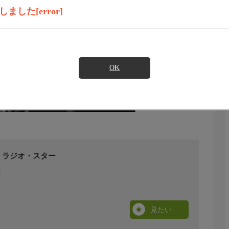
した[error]
OK
・ラジオ・スター
見たい