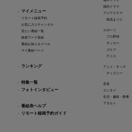
海外ドラマ
国内ドラマ
マイメニュー
アジアドラマ
リモート録画予約
韓流まつり
お気に入りチャンネル
スポーツ
見たい番組一覧
プロ野球
検索ワード登録
サッカー
番組お知らせメール
ゴルフ
マイ番組ページ
テニス
ランキング
アニメ・キッズ
ディズニー
特集一覧
音楽
フォトインタビュー
エンタメ
生活・趣味・教養
アダルト
番組表ヘルプ
リモート録画予約ガイド