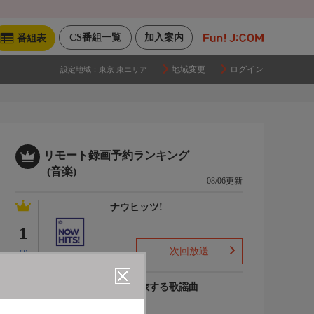
CS番組一覧
加入案内
番組表
地域変更
ログイン
設定地域：
東京 東エリア
リモート録画予約ランキング
(音楽)
08/06更新
ナウヒッツ!
1
次回放送
(2)
列車で旅する歌謡曲
2