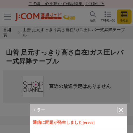
この夏、心を動かす作品特集 | J:COM TV
検索
CS番組一覧
番組表
番組
山善 足元すっきり高さ自在!ガス圧レバー式昇降テーブ
表
ル
山善 足元すっきり高さ自在!ガス圧レバ
ー式昇降テーブル
直近の放送予定はありません
エラー
通信に問題が発生しました[error]