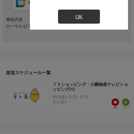
カレンダー登録
アプリ視聴
放送前
OK
番組内容
ローヤルゼリーゴールド800 0120-20-3838
放送スケジュール一覧
ＴＶショッピング・八幡物産テレビショ
ッピング[S]
8/12(水)
11:25～11:55
テレ玉1