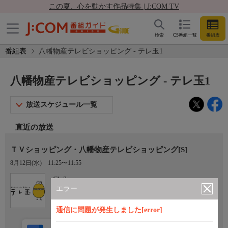
この夏、心を動かす作品特集 | J:COM TV
検索
CS番組一覧
番組表
番組表
八幡物産テレビショッピング - テレ玉1
八幡物産テレビショッピング - テレ玉1
放送スケジュール一覧
直近の放送
ＴＶショッピング・八幡物産テレビショッピング[S]
8月12日(水)
11:25〜11:55
Ch.3
テレ玉1
エラー
通信に問題が発生しました[error]