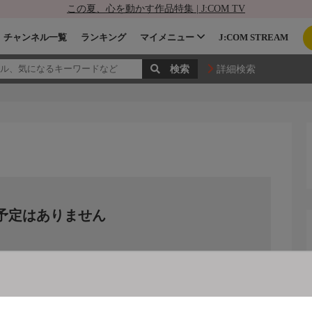
この夏、心を動かす作品特集 | J:COM TV
チャンネル一覧
ランキング
マイメニュー
J:COM STREAM
詳細検索
予定はありません