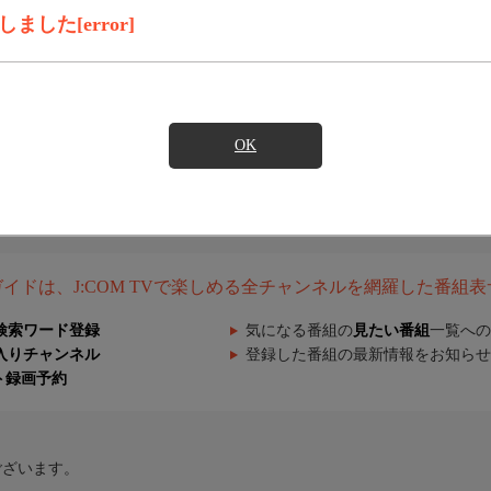
した[error]
OK
組ガイドは、J:COM TVで楽しめる全チャンネルを網羅した番組
検索ワード登録
気になる番組の
見たい番組
一覧への
入りチャンネル
登録した番組の最新情報をお知らせ
ト録画予約
ございます。