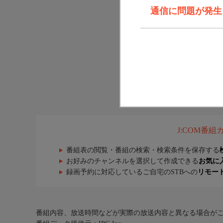
通信に問題が発生しま
J:COM番
番組表の閲覧・番組の検索・検索条件を保存する
お好みのチャンネルを選択して作成できる
お気に
録画予約に対応しているご自宅のSTBへの
リモー
番組内容、放送時間などが実際の放送内容と異なる場合が