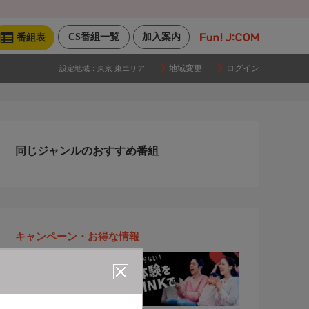
CS番組一覧
加入案内
番組表
地域変更
ログイン
設定地域：
東京 東エリア
同じジャンルのおすすめ番組
キャンペーン・お得な情報