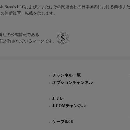
iVo Brands LLCおよび／またはその関連会社の日本国内における商標
材の無断複写・転載を禁じます。
、テレビ番組の公式情報である
スにのみ表記が許されているマークです。
チャンネル一覧
オプションチャンネル
J:テレ
J:COMチャンネル
ケーブル4K