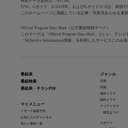
番組データ提供元：IPG Inc.
TiVo、Gガイド、G-GUIDE、およびGガイドロゴは、米国T
このホームページに掲載している記事・写真等あらゆる素
Official Program Data Mark（公式番組情報マーク）
このマークは「Official Program Data Mark」といい
「SI(Service Information)情報」を利用したサービ
番組表
ジャンル
番組検索
洋画
邦画
番組表・チラシPDF
海外ドラマ
国内ドラマ
マイメニュー
アジアドラマ
リモート録画予約
韓流まつり
お気に入りチャンネル
スポーツ
見たい番組一覧