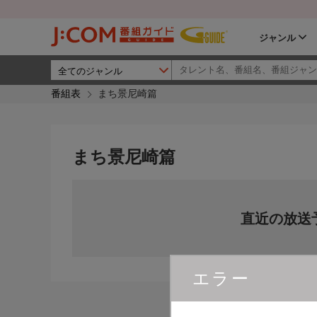
ジャンル
番組表
まち景尼崎篇
まち景尼崎篇
直近の放送
エラー