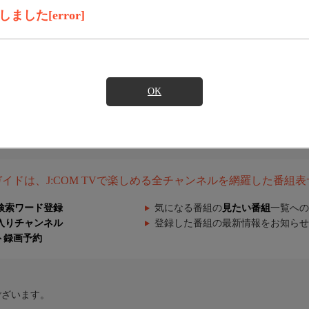
した[error]
OK
組ガイドは、J:COM TVで楽しめる全チャンネルを網羅した番組
検索ワード登録
気になる番組の
見たい番組
一覧への
入りチャンネル
登録した番組の最新情報をお知らせ
ト録画予約
ございます。