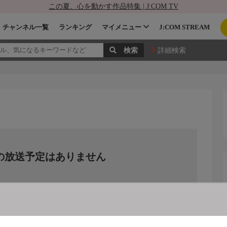
この夏、心を動かす作品特集 | J:COM TV
チャンネル一覧
ランキング
マイメニュー
J:COM STREAM
詳細検索
の放送予定はありません