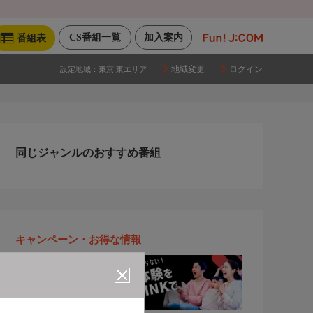
CS番組一覧
加入案内
番組表
地域変更
ログイン
設定地域：
東京 東エリア
同じジャンルのおすすめ番組
キャンペーン・お得な情報