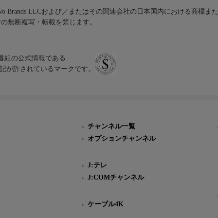
iVo Brands LLCおよび／またはその関連会社の日本国内における商標
材の無断複写・転載を禁じます。
、テレビ番組の公式情報である
スにのみ表記が許されているマークです。
チャンネル一覧
オプションチャンネル
J:テレ
J:COMチャンネル
ケーブル4K