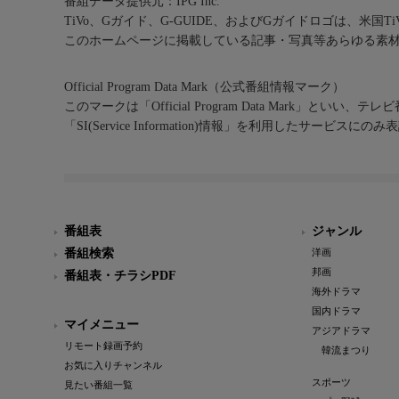
番組データ提供元：IPG Inc.
TiVo、Gガイド、G-GUIDE、およびGガイドロゴは、米国T
このホームページに掲載している記事・写真等あらゆる素
Official Program Data Mark（公式番組情報マーク）
このマークは「Official Program Data Mark」といい
「SI(Service Information)情報」を利用したサービ
番組表
ジャンル
番組検索
洋画
邦画
番組表・チラシPDF
海外ドラマ
国内ドラマ
マイメニュー
アジアドラマ
リモート録画予約
韓流まつり
お気に入りチャンネル
スポーツ
見たい番組一覧