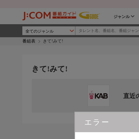
ジャンル
番組表
きて!みて!
きて!みて!
直近
エラー