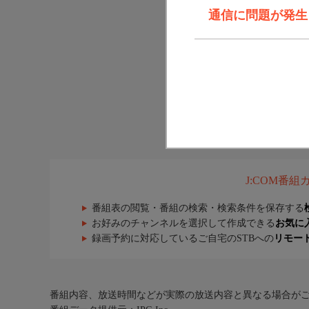
通信に問題が発生しま
J:COM番
番組表の閲覧・番組の検索・検索条件を保存する
お好みのチャンネルを選択して作成できる
お気に
録画予約に対応しているご自宅のSTBへの
リモー
番組内容、放送時間などが実際の放送内容と異なる場合が