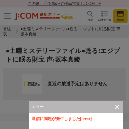
この夏、心を動かす作品特集 | J:COM TV
検索
CS番組一覧
番組表
番組
●土曜ミステリーファイル●甦る!エジプトに眠る財宝 声:
表
坂本真綾
●土曜ミステリーファイル●甦る!エジプ
トに眠る財宝 声:坂本真綾
直近の放送予定はありません
エラー
通信に問題が発生しました[error]