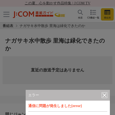
この夏、心を動かす作品特集 | J:COM TV
検索
CS番組一覧
番組表
番組表
ナガサキ水中散歩 里海は緑化できたのか
ナガサキ水中散歩 里海は緑化できたの
か
直近の放送予定はありません
エラー
通信に問題が発生しました[error]
同じジャンルのおすすめ番組