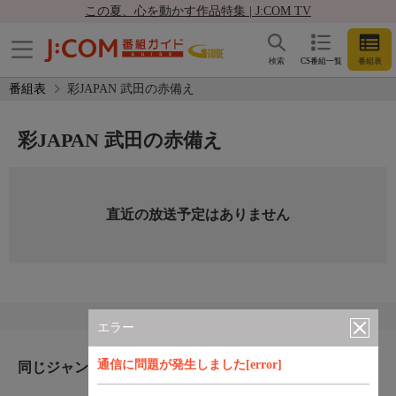
この夏、心を動かす作品特集 | J:COM TV
検索
CS番組一覧
番組表
番組表
彩JAPAN 武田の赤備え
彩JAPAN 武田の赤備え
直近の放送予定はありません
エラー
通信に問題が発生しました[error]
同じジャンルのおすすめ番組