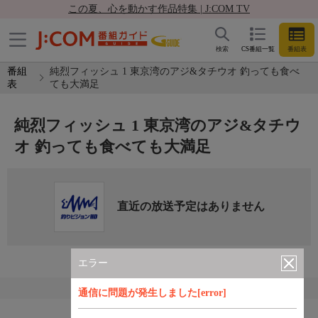
この夏、心を動かす作品特集 | J:COM TV
検索
CS番組一覧
番組表
番組
純烈フィッシュ 1 東京湾のアジ&タチウオ 釣っても食べ
表
ても大満足
純烈フィッシュ 1 東京湾のアジ&タチウ
オ 釣っても食べても大満足
直近の放送予定はありません
エラー
通信に問題が発生しました[error]