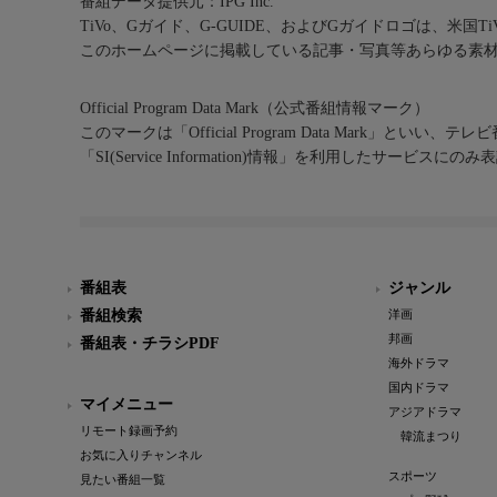
番組データ提供元：IPG Inc.
TiVo、Gガイド、G-GUIDE、およびGガイドロゴは、米国T
このホームページに掲載している記事・写真等あらゆる素
Official Program Data Mark（公式番組情報マーク）
このマークは「Official Program Data Mark」といい
「SI(Service Information)情報」を利用したサービ
番組表
ジャンル
番組検索
洋画
邦画
番組表・チラシPDF
海外ドラマ
国内ドラマ
マイメニュー
アジアドラマ
リモート録画予約
韓流まつり
お気に入りチャンネル
スポーツ
見たい番組一覧