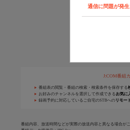
通信に問題が発生しま
J:COM番
番組表の閲覧・番組の検索・検索条件を保存する
お好みのチャンネルを選択して作成できる
お気に
録画予約に対応しているご自宅のSTBへの
リモー
番組内容、放送時間などが実際の放送内容と異なる場合が