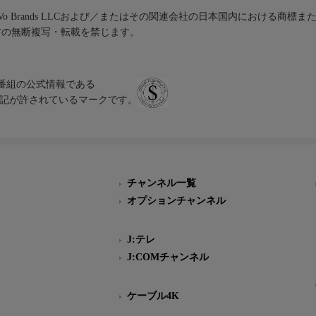
iVo Brands LLCおよび／またはその関連会社の日本国内における商標
材の無断複写・転載を禁じます。
、テレビ番組の公式情報である
スにのみ表記が許されているマークです。
チャンネル一覧
オプションチャンネル
J:テレ
J:COMチャンネル
ケーブル4K