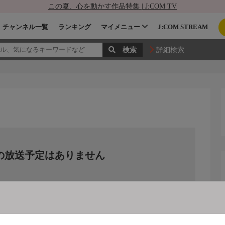
この夏、心を動かす作品特集 | J:COM TV
チャンネル一覧
ランキング
マイメニュー
J:COM STREAM
詳細検索
の放送予定はありません