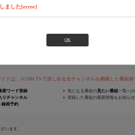
した[error]
OK
組ガイドは、J:COM TVで楽しめる全チャンネルを網羅した番組
検索ワード登録
気になる番組の
見たい番組
一覧への
入りチャンネル
登録した番組の最新情報をお知らせ
ト録画予約
ございます。