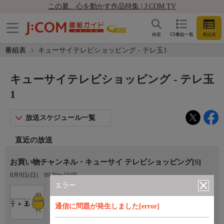
この夏、心を動かす作品特集 | J:COM TV
検索
CS番組一覧
番組表
番組表
キューサイテレビショッピング - テレ玉1
キューサイテレビショッピング - テレ玉
1
放送スケジュール一覧
直近の放送
お買い物チャンネル・キューサイ テレビショッピング[S]
8月9日(日)
09:30〜10:00
エラー
Ch.3
テレ玉1
通信に問題が発生しました[error]