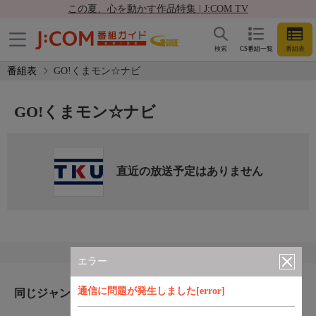
この夏、心を動かす作品特集 | J:COM TV
検索
CS番組一覧
番組表
番組表
GO!くまモン☆ナビ
GO!くまモン☆ナビ
直近の放送予定はありません
エラー
通信に問題が発生しました[error]
同じジャンルのおすすめ番組