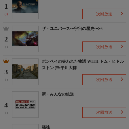
1
次回放送
(1)
ザ・ユニバース〜宇宙の歴史〜S6
2
次回放送
(-)
ポンペイの失われた物語 WITH トム・ヒドル
ストン 声:平川大輔
3
次回放送
(-)
新・みんなの鉄道
4
次回放送
(-)
犠牲