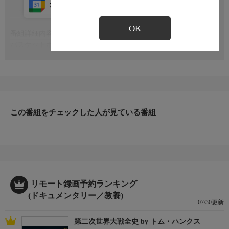
カレンダー登録
アプリ視聴
放送中
OK
番組詳細内容
もっと見る
バスケットボールの名監督中村和雄さん。数多くのチームを日本
一へと導いてきた今も変わらず熱く指導を行う様子や、教え子達
の活躍する様子を臨場感あふれる映像で捉える
この番組をチェックした人が見ている番組
リモート録画予約ランキング
(ドキュメンタリー／教養)
07/30更新
第二次世界大戦全史 by トム・ハンクス