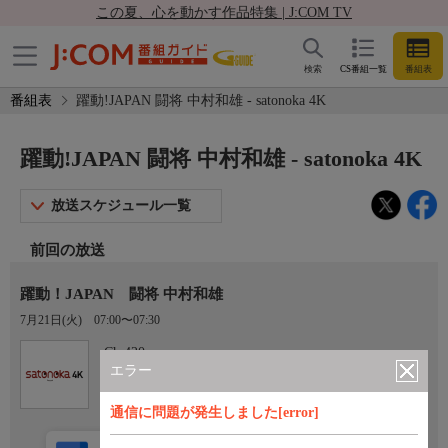
この夏、心を動かす作品特集 | J:COM TV
検索
CS番組一覧
番組表
番組表
躍動!JAPAN 闘将 中村和雄 - satonoka 4K
躍動!JAPAN 闘将 中村和雄 - satonoka 4K
放送スケジュール一覧
前回の放送
躍動！JAPAN 闘将 中村和雄
7月21日(火)
07:00〜07:30
Ch.420
satonoka 4K
エラー
通信に問題が発生しました[error]