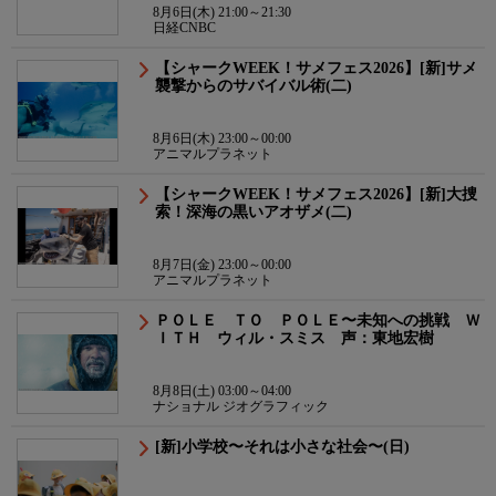
8月6日(木) 21:00～21:30
日経CNBC
【シャークWEEK！サメフェス2026】[新]サメ
襲撃からのサバイバル術(二)
8月6日(木) 23:00～00:00
アニマルプラネット
【シャークWEEK！サメフェス2026】[新]大捜
索！深海の黒いアオザメ(二)
8月7日(金) 23:00～00:00
アニマルプラネット
ＰＯＬＥ ＴＯ ＰＯＬＥ〜未知への挑戦 Ｗ
ＩＴＨ ウィル・スミス 声：東地宏樹
8月8日(土) 03:00～04:00
ナショナル ジオグラフィック
[新]小学校〜それは小さな社会〜(日)