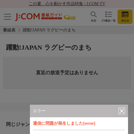
この夏、心を動かす作品特集 | J:COM TV
検索
CS番組一覧
番組表
番組表
躍動!JAPAN ラグビーのまち
躍動!JAPAN ラグビーのまち
直近の放送予定はありません
エラー
通信に問題が発生しました[error]
同じジャンルのおすすめ番組