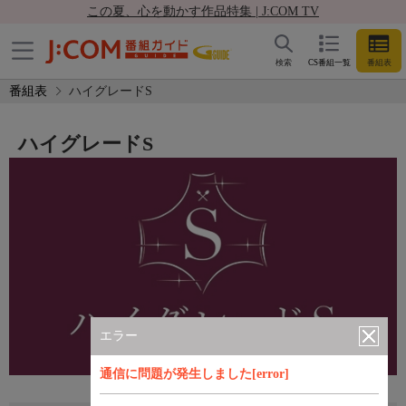
この夏、心を動かす作品特集 | J:COM TV
検索
CS番組一覧
番組表
番組表
ハイグレードS
ハイグレードS
エラー
通信に問題が発生しました[error]