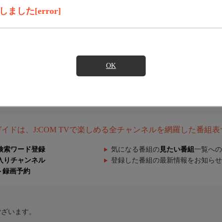
した[error]
OK
組ガイドは、J:COM TVで楽しめる全チャンネルを網羅した番組
検索ワード登録
気になる番組の
見たい番組
一覧への
入りチャンネル
登録した番組の最新情報をお知らせ
ト録画予約
ございます。