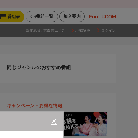
CS番組一覧
加入案内
番組表
地域変更
ログイン
設定地域：
東京 東エリア
同じジャンルのおすすめ番組
キャンペーン・お得な情報