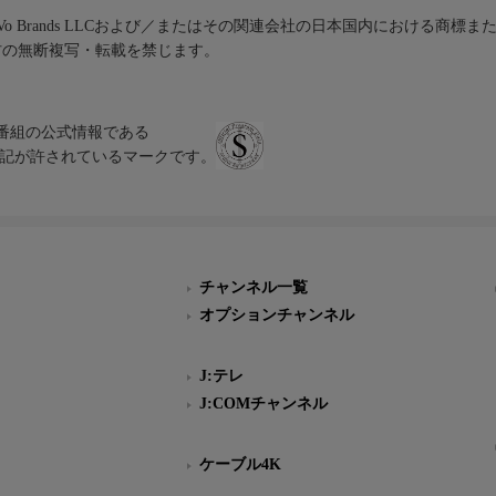
iVo Brands LLCおよび／またはその関連会社の日本国内における商標
材の無断複写・転載を禁じます。
、テレビ番組の公式情報である
スにのみ表記が許されているマークです。
チャンネル一覧
オプションチャンネル
J:テレ
J:COMチャンネル
ケーブル4K