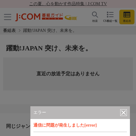
この夏、心を動かす作品特集 | J:COM TV
検索
CS番組一覧
番組表
番組表
躍動!JAPAN 突け、未来を。
躍動!JAPAN 突け、未来を。
直近の放送予定はありません
エラー
通信に問題が発生しました[error]
同じジャンルのおすすめ番組