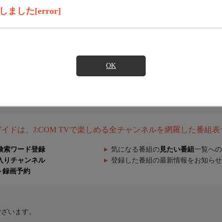
した[error]
OK
組ガイドは、J:COM TVで楽しめる全チャンネルを網羅した番組
検索ワード登録
気になる番組の
見たい番組
一覧への
入りチャンネル
登録した番組の最新情報をお知らせ
ト録画予約
ございます。