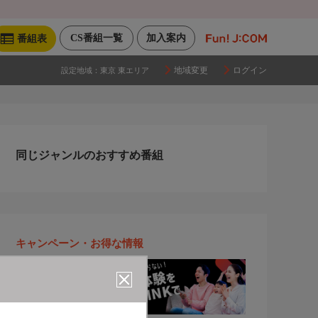
CS番組一覧
加入案内
番組表
地域変更
ログイン
設定地域：
東京 東エリア
同じジャンルのおすすめ番組
キャンペーン・お得な情報