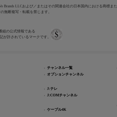
iVo Brands LLCおよび／またはその関連会社の日本国内における商標
材の無断複写・転載を禁じます。
、テレビ番組の公式情報である
スにのみ表記が許されているマークです。
チャンネル一覧
オプションチャンネル
J:テレ
J:COMチャンネル
ケーブル4K