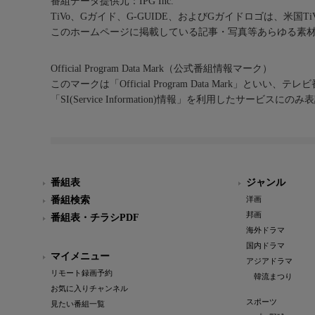
番組データ提供元：IPG Inc.
TiVo、Gガイド、G-GUIDE、およびGガイドロゴは、米国T
このホームページに掲載している記事・写真等あらゆる素
Official Program Data Mark（公式番組情報マーク）
このマークは「Official Program Data Mark」といい
「SI(Service Information)情報」を利用したサービ
番組表
ジャンル
番組検索
洋画
邦画
番組表・チラシPDF
海外ドラマ
国内ドラマ
マイメニュー
アジアドラマ
リモート録画予約
韓流まつり
お気に入りチャンネル
スポーツ
見たい番組一覧