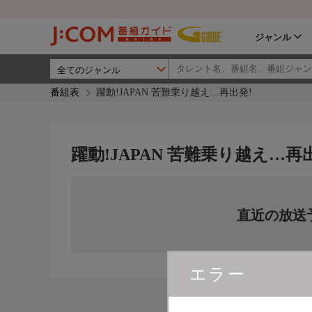
ジャンル
番組表
躍動!JAPAN 苦難乗り越え…再出発!
躍動!JAPAN 苦難乗り越え…再
直近の放送
エラー