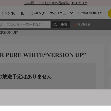
この夏、心を動かす作品特集 | J:COM TV
チャンネル一覧
ランキング
マイメニュー
J:COM STREAM
詳細検索
ERSION UP”
UR PURE WHITE“VERSION UP”
の放送予定はありません