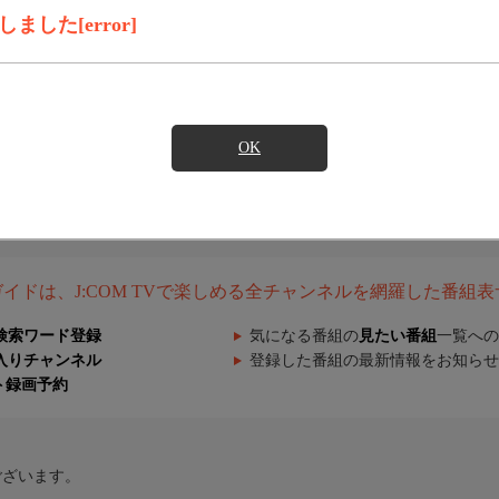
した[error]
OK
組ガイドは、J:COM TVで楽しめる全チャンネルを網羅した番組
検索ワード登録
気になる番組の
見たい番組
一覧への
入りチャンネル
登録した番組の最新情報をお知らせ
ト録画予約
ございます。