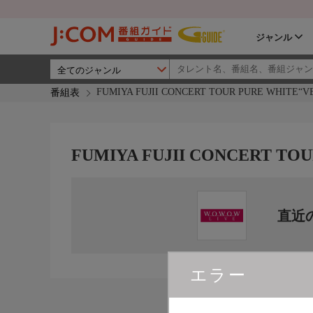
ジャンル
FUMIYA FUJII CONCERT TOUR PURE WHITE“V
番組表
FUMIYA FUJII CONCERT TO
直近
エラー