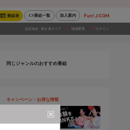
CS番組一覧
加入案内
番組表
地域変更
ログイン
設定地域：
東京 東エリア
同じジャンルのおすすめ番組
キャンペーン・お得な情報