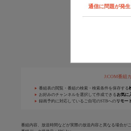
通信に問題が発生しま
J:COM番
番組表の閲覧・番組の検索・検索条件を保存する
お好みのチャンネルを選択して作成できる
お気に
録画予約に対応しているご自宅のSTBへの
リモー
番組内容、放送時間などが実際の放送内容と異なる場合が