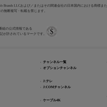
iVo Brands LLCおよび／またはその関連会社の日本国内における商標
材の無断複写・転載を禁じます。
、テレビ番組の公式情報である
スにのみ表記が許されているマークです。
チャンネル一覧
オプションチャンネル
J:テレ
J:COMチャンネル
ケーブル4K