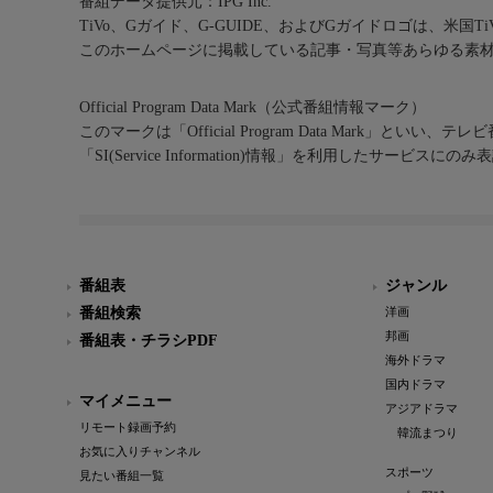
番組データ提供元：IPG Inc.
TiVo、Gガイド、G-GUIDE、およびGガイドロゴは、米国T
このホームページに掲載している記事・写真等あらゆる素
Official Program Data Mark（公式番組情報マーク）
このマークは「Official Program Data Mark」といい
「SI(Service Information)情報」を利用したサービ
番組表
ジャンル
番組検索
洋画
邦画
番組表・チラシPDF
海外ドラマ
国内ドラマ
マイメニュー
アジアドラマ
リモート録画予約
韓流まつり
お気に入りチャンネル
スポーツ
見たい番組一覧