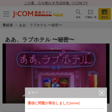
この夏、心を動かす作品特集 | J:COM TV
検索
CS番組一覧
番組表
番組表
ああ、ラブホテル 〜秘密〜
ああ、ラブホテル 〜秘密〜
エラー
通信に問題が発生しました[error]