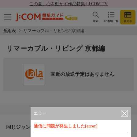
この夏、心を動かす作品特集 | J:COM TV
検索
CS番組一覧
番組表
番組表
リマーカブル・リビング 京都編
リマーカブル・リビング 京都編
直近の放送予定はありません
エラー
通信に問題が発生しました[error]
同じジャンルのおすすめ番組