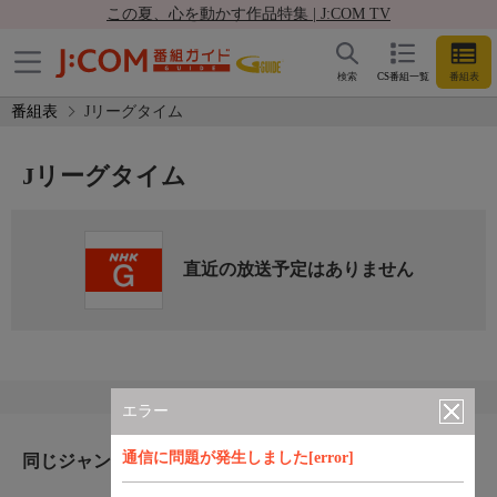
この夏、心を動かす作品特集 | J:COM TV
検索
CS番組一覧
番組表
番組表
Jリーグタイム
Jリーグタイム
直近の放送予定はありません
エラー
通信に問題が発生しました[error]
同じジャンルのおすすめ番組