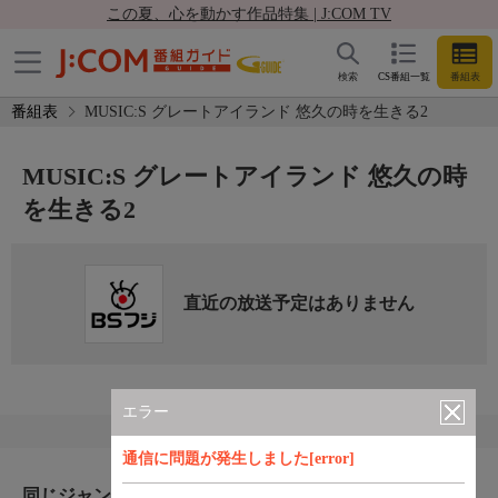
この夏、心を動かす作品特集 | J:COM TV
検索
CS番組一覧
番組表
番組表
MUSIC:S グレートアイランド 悠久の時を生きる2
MUSIC:S グレートアイランド 悠久の時
を生きる2
直近の放送予定はありません
エラー
通信に問題が発生しました[error]
同じジャンルのおすすめ番組