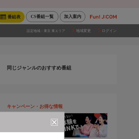
CS番組一覧
加入案内
番組表
地域変更
ログイン
設定地域：
東京 東エリア
同じジャンルのおすすめ番組
キャンペーン・お得な情報