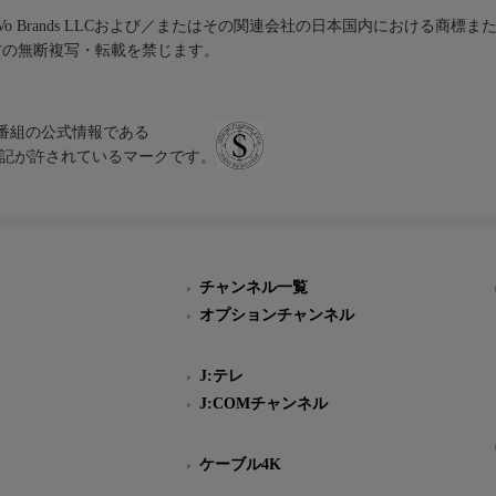
iVo Brands LLCおよび／またはその関連会社の日本国内における商標
材の無断複写・転載を禁じます。
、テレビ番組の公式情報である
スにのみ表記が許されているマークです。
チャンネル一覧
オプションチャンネル
J:テレ
J:COMチャンネル
ケーブル4K