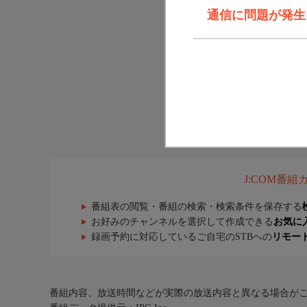
通信に問題が発生しま
J:COM番
番組表の閲覧・番組の検索・検索条件を保存する
お好みのチャンネルを選択して作成できる
お気に
録画予約に対応しているご自宅のSTBへの
リモー
番組内容、放送時間などが実際の放送内容と異なる場合が