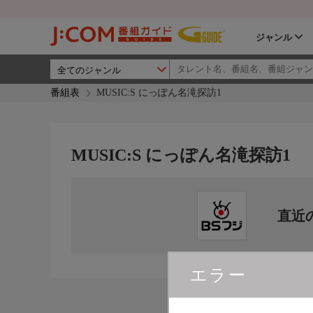
ジャンル
番組表
MUSIC:S にっぽん名滝探訪1
MUSIC:S にっぽん名滝探訪1
直近
エラー