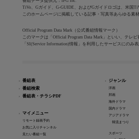
番組データ提供元：IPG Inc.
TiVo、Gガイド、G-GUIDE、およびGガイドロゴは、米国T
このホームページに掲載している記事・写真等あらゆる素
Official Program Data Mark（公式番組情報マーク）
このマークは「Official Program Data Mark」といい
「SI(Service Information)情報」を利用したサービ
番組表
ジャンル
番組検索
洋画
邦画
番組表・チラシPDF
海外ドラマ
国内ドラマ
マイメニュー
アジアドラマ
リモート録画予約
韓流まつり
お気に入りチャンネル
スポーツ
見たい番組一覧