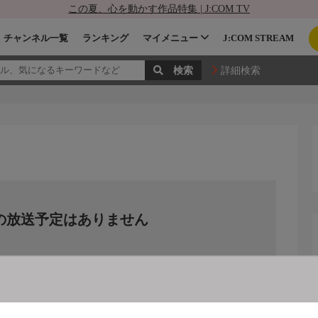
この夏、心を動かす作品特集 | J:COM TV
チャンネル一覧
ランキング
マイメニュー
J:COM STREAM
詳細検索
の放送予定はありません