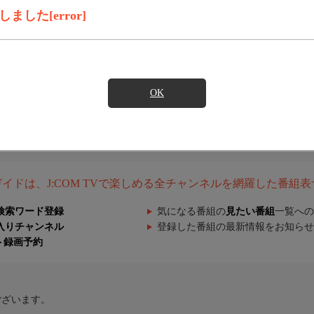
した[error]
OK
組ガイドは、J:COM TVで楽しめる全チャンネルを網羅した番組
検索ワード登録
気になる番組の
見たい番組
一覧への
入りチャンネル
登録した番組の最新情報をお知らせ
ト録画予約
ございます。