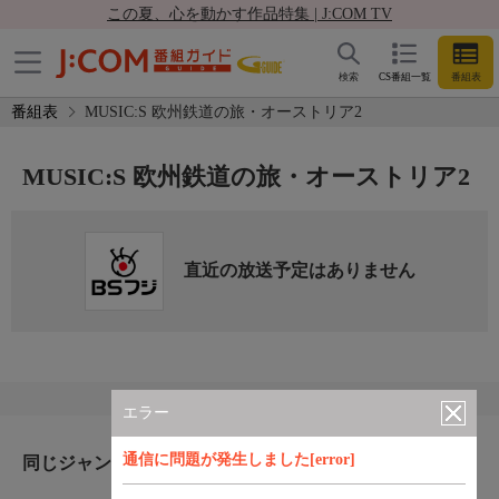
この夏、心を動かす作品特集 | J:COM TV
検索
CS番組一覧
番組表
番組表
MUSIC:S 欧州鉄道の旅・オーストリア2
MUSIC:S 欧州鉄道の旅・オーストリア2
直近の放送予定はありません
エラー
通信に問題が発生しました[error]
同じジャンルのおすすめ番組