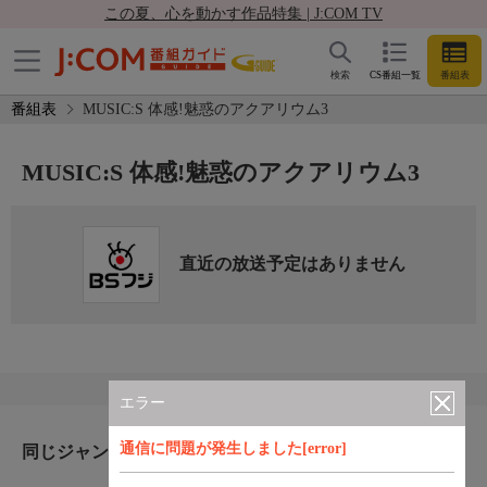
この夏、心を動かす作品特集 | J:COM TV
検索
CS番組一覧
番組表
番組表
MUSIC:S 体感!魅惑のアクアリウム3
MUSIC:S 体感!魅惑のアクアリウム3
直近の放送予定はありません
エラー
通信に問題が発生しました[error]
同じジャンルのおすすめ番組