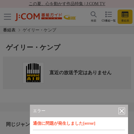
この夏、心を動かす作品特集 | J:COM TV
検索
CS番組一覧
番組表
番組表
ゲイリー・ケンプ
ゲイリー・ケンプ
直近の放送予定はありません
エラー
通信に問題が発生しました[error]
同じジャンルのおすすめ番組