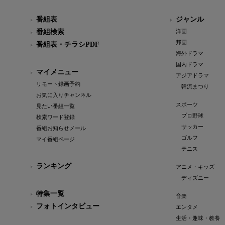
番組表
ジャンル
番組検索
洋画
邦画
番組表・チラシPDF
海外ドラマ
国内ドラマ
マイメニュー
アジアドラマ
リモート録画予約
韓流まつり
お気に入りチャンネル
スポーツ
見たい番組一覧
プロ野球
検索ワード登録
サッカー
番組お知らせメール
ゴルフ
マイ番組ページ
テニス
ランキング
アニメ・キッズ
ディズニー
特集一覧
音楽
フォトインタビュー
エンタメ
生活・趣味・教養