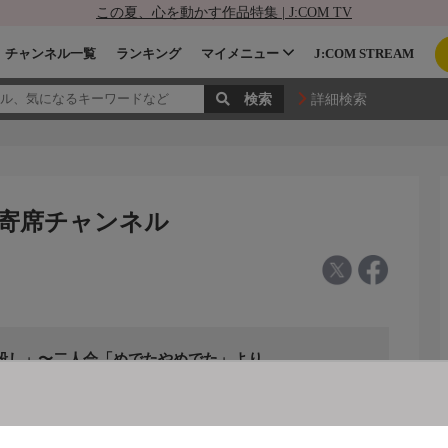
この夏、心を動かす作品特集 | J:COM TV
チャンネル一覧
ランキング
マイメニュー
J:COM STREAM
詳細検索
 寄席チャンネル
殺し」〜二人会「めでたやめでた」より