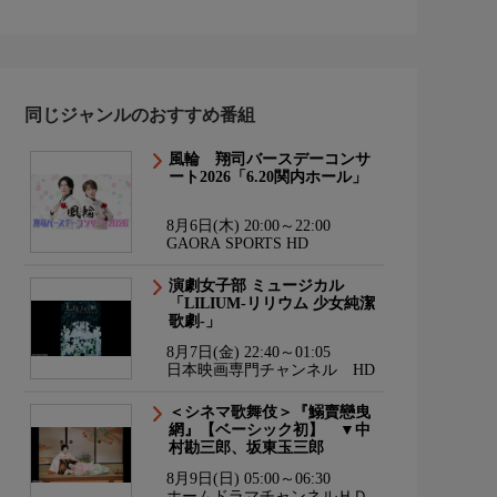
同じジャンルのおすすめ番組
風輪 翔司バースデーコンサ
ート2026「6.20関内ホール」
8月6日(木) 20:00～22:00
GAORA SPORTS HD
演劇女子部 ミュージカル
「LILIUM-リリウム 少女純潔
歌劇-」
8月7日(金) 22:40～01:05
日本映画専門チャンネル HD
＜シネマ歌舞伎＞『鰯賣戀曳
網』【ベーシック初】 ▼中
村勘三郎、坂東玉三郎
8月9日(日) 05:00～06:30
ホームドラマチャンネルＨＤ