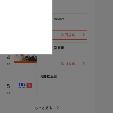
家権太楼 ほか
(-)
愛, Love Revue!
3
次回放送
(-)
よしもと新喜劇
4
次回放送
(8)
お藤松五郎
5
(-)
もっと見る