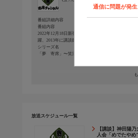
Ch.770
寄席チャンネル
通信に問題が発生しま
番組詳細内容
番組内容
2022年12月18日新宿・道楽亭にて収録。神田紅
躍、2013年に講談師・神田紅のもとへ入門、講談
シリーズ名
「夢 寄席」〜笑活 ヨセ女はじめました〜
放送スケジュール一覧
【講談】神田陽乃
人会「めでたやめ