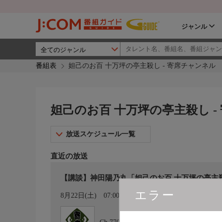
ジャンル
番組表
妲己のお百 十万坪の亭主殺し - 寄席チャンネル
妲己のお百 十万坪の亭主殺し -
放送スケジュール一覧
直近の放送
【講談】神田陽乃丸「妲己のお百 十万坪の亭主
エラー
カレンダー登録
8月22日(土)
07:00〜07:30