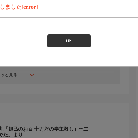
見たい
した[error]
佳は、NHK地方局アナから韓国に渡りジャーナリストとして活
師としての経歴をスタートした。
OK
もっと見る
丸「妲己のお百 十万坪の亭主殺し」〜二
でた」より