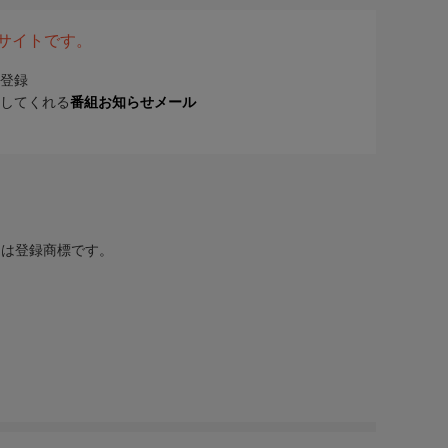
表サイトです。
登録
してくれる
番組お知らせメール
または登録商標です。