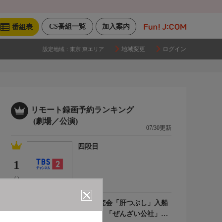
CS番組一覧
加入案内
番組表
地域変更
ログイン
設定地域：
東京 東エリア
リモート録画予約ランキング
(劇場／公演)
07/30更新
四段目
1
(-)
落語研究会「肝つぶし」入船
亭扇遊、「ぜんざい公社」柳
2