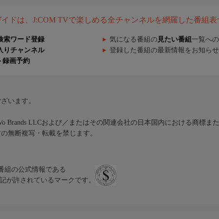
組ガイドは、J:COM TVで楽しめる全チャンネルを網羅した番組
検索ワード登録
気になる番組の
見たい番組
一覧への
入りチャンネル
登録した番組の最新情報をお知らせ
ト録画予約
ございます。
iVo Brands LLCおよび／またはその関連会社の日本国内における商標
材の無断複写・転載を禁じます。
、テレビ番組の公式情報である
スにのみ表記が許されているマークです。