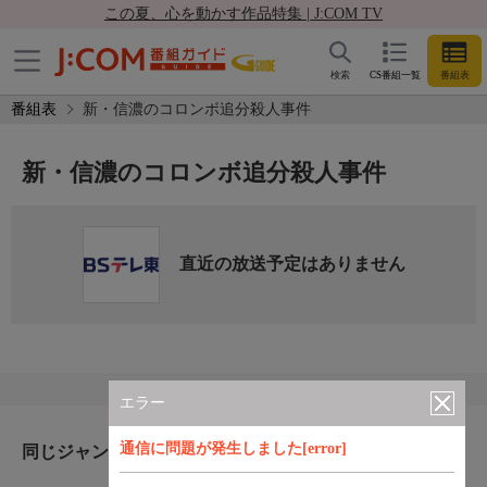
この夏、心を動かす作品特集 | J:COM TV
検索
CS番組一覧
番組表
番組表
新・信濃のコロンボ追分殺人事件
新・信濃のコロンボ追分殺人事件
直近の放送予定はありません
エラー
通信に問題が発生しました[error]
同じジャンルのおすすめ番組