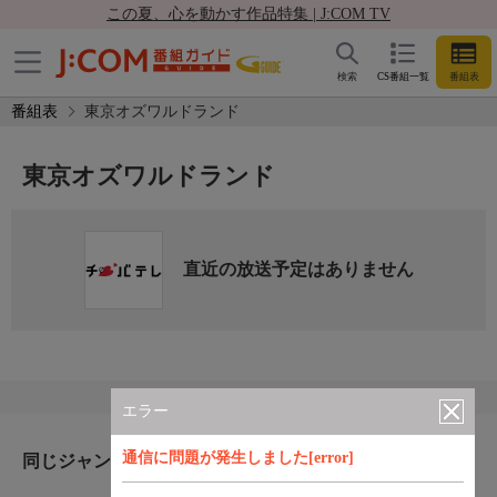
この夏、心を動かす作品特集 | J:COM TV
検索
CS番組一覧
番組表
番組表
東京オズワルドランド
東京オズワルドランド
直近の放送予定はありません
エラー
通信に問題が発生しました[error]
同じジャンルのおすすめ番組