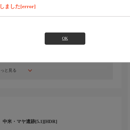
見たい
した[error]
OK
もっと見る
中米・マヤ遺跡[5.1][HDR]