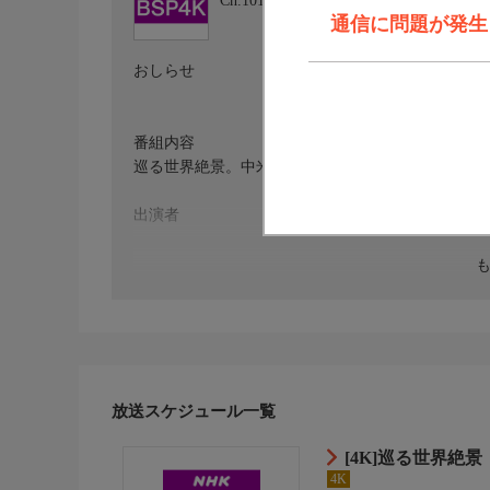
Ch.101
ＮＨＫ ＢＳＰ４Ｋ
通信に問題が発生しま
おしらせ
番組内容
巡る世界絶景。中米のマヤ遺跡に迫る。
出演者
原作・脚本
監督・演出
放送スケジュール一覧
音楽
[4K]巡る世界絶景 
4K