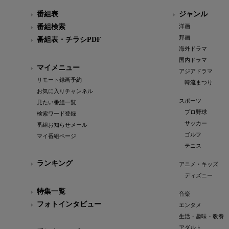
番組表
ジャンル
番組検索
洋画
邦画
番組表・チラシPDF
海外ドラマ
国内ドラマ
マイメニュー
アジアドラマ
リモート録画予約
韓流まつり
お気に入りチャンネル
スポーツ
見たい番組一覧
プロ野球
検索ワード登録
サッカー
番組お知らせメール
ゴルフ
マイ番組ページ
テニス
ランキング
アニメ・キッズ
ディズニー
特集一覧
音楽
フォトインタビュー
エンタメ
生活・趣味・教養
アダルト