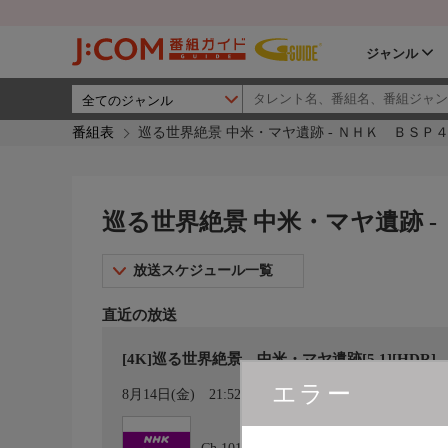
ジャンル
番組表
巡る世界絶景 中米・マヤ遺跡 - ＮＨＫ ＢＳＰ
巡る世界絶景 中米・マヤ遺跡 -
放送スケジュール一覧
直近の放送
[4K]巡る世界絶景 中米・マヤ遺跡[5.1][HDR]
エラー
カレンダー登録
8月14日(金)
21:52〜21:55