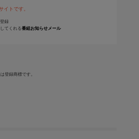
表サイトです。
登録
してくれる
番組お知らせメール
または登録商標です。