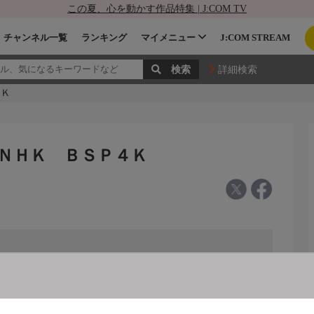
この夏、心を動かす作品特集 | J:COM TV
チャンネル一覧
ランキング
マイメニュー
J:COM STREAM
詳細検索
４Ｋ
 ＮＨＫ ＢＳＰ４Ｋ