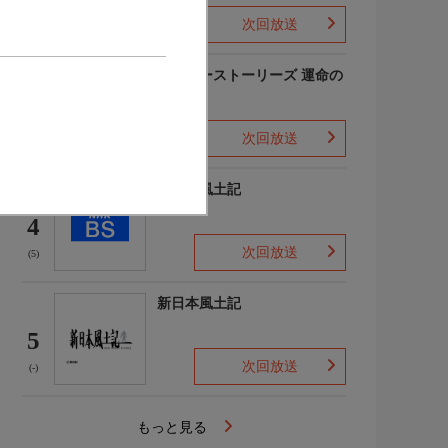
次回放送
(-)
アナザーストーリーズ 運命の
分岐点
3
次回放送
(1)
新日本風土記
4
次回放送
(5)
新日本風土記
5
次回放送
(-)
もっと見る