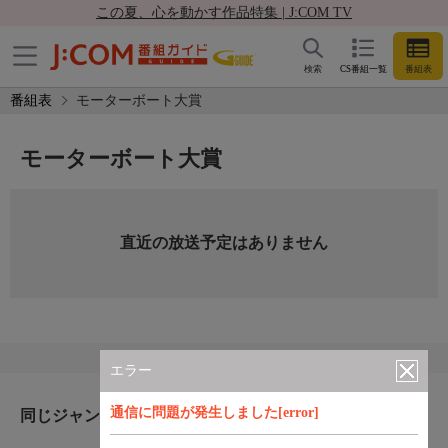
この夏、心を動かす作品特集 | J:COM TV
検索
CS番組一覧
番組表
番組表
モーターボート大賞
モーターボート大賞
直近の放送予定はありません
エラー
通信に問題が発生しました[error]
同じジャンルのおすすめ番組