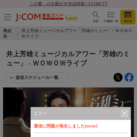
この夏、心を動かす作品特集 | J:COM TV
検索
CS番組一覧
番組表
番組
井上芳雄ミュージカルアワー「芳雄のミュー」 - ＷＯＷＯ
表
Ｗライブ
井上芳雄ミュージカルアワー「芳雄のミ
ュー」 - ＷＯＷＯＷライブ
放送スケジュール一覧
エラー
通信に問題が発生しました[error]