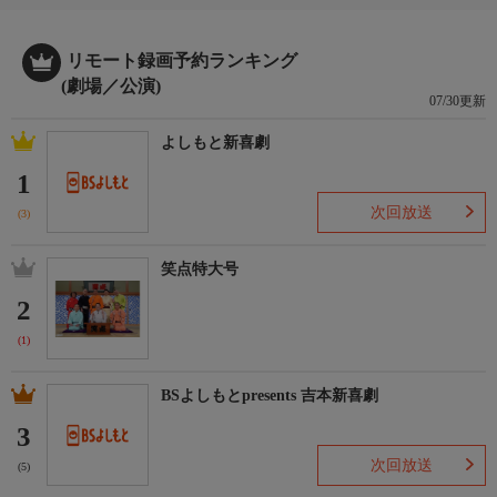
リモート録画予約ランキング
(劇場／公演)
07/30更新
よしもと新喜劇
1
次回放送
(3)
笑点特大号
2
(1)
BSよしもとpresents 吉本新喜劇
3
次回放送
(5)