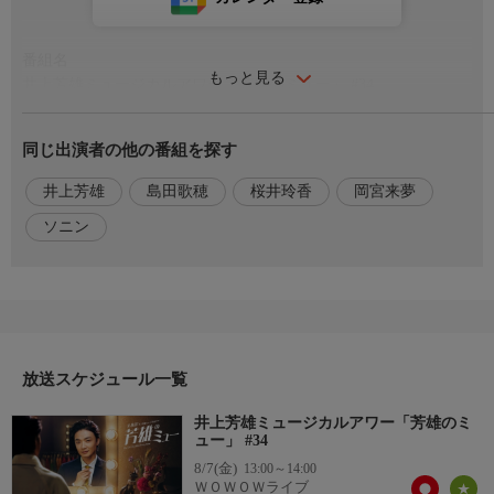
番組名
もっと見る
井上芳雄ミュージカルアワー「芳雄のミュー」 #34
出演／関連情報
同じ出演者の他の番組を探す
【MC】井上芳雄
【ゲスト】島田歌穂、ソニン、桜井玲香、岡宮来夢
井上芳雄
島田歌穂
桜井玲香
岡宮来夢
ソニン
放送スケジュール一覧
井上芳雄ミュージカルアワー「芳雄のミ
ュー」 #34
8/7(金)
13:00～14:00
ＷＯＷＯＷライブ