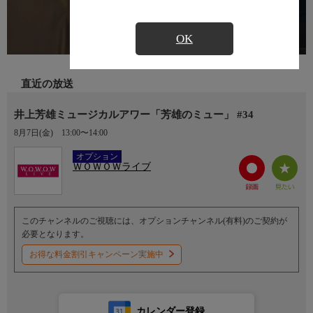
OK
直近の放送
井上芳雄ミュージカルアワー「芳雄のミュー」 #34
8月7日(金)
13:00〜14:00
Ch.192
オプション
ＷＯＷＯＷライブ
このチャンネルのご視聴には、オプションチャンネル(有料)のご契約が
必要となります。
お得な料金割引キャンペーン実施中
カレンダー登録