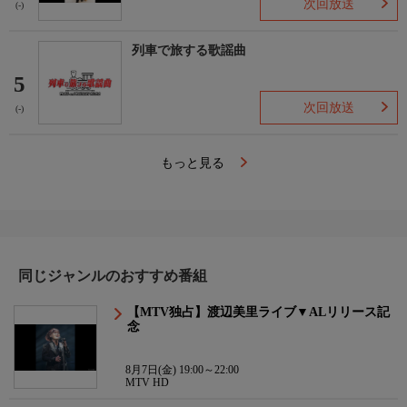
次回放送
(-)
列車で旅する歌謡曲
5
次回放送
(-)
もっと見る
同じジャンルのおすすめ番組
【MTV独占】渡辺美里ライブ▼ALリリース記
念
8月7日(金) 19:00～22:00
MTV HD