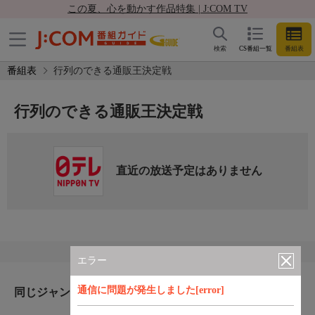
この夏、心を動かす作品特集 | J:COM TV
検索
CS番組一覧
番組表
番組表
行列のできる通販王決定戦
行列のできる通販王決定戦
直近の放送予定はありません
エラー
通信に問題が発生しました[error]
同じジャンルのおすすめ番組