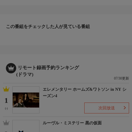
は元警察官の父・幸彦（北村総一朗）と二人暮らし。そんなある
日、リカの教え子・しおり（鈴木理子）の母で、漁港で働いてい
た礼子（舟木幸）が崩れてきた廃材の下敷きになって亡くなる事
故が起こる。警察は事件性はないとするものの、リカは礼子と民
生委員の宇田川美和（かとうかず子）が漁師の西島（乃木涼介）
この番組をチェックした人が見ている番組
を巡って三角関係にあったという噂を聞き・・・。
【スタッフ】
【脚本】：山上ちはる
【キャスト】
【出演】：菊川怜、かとうかず子、金子昇、西村雅彦（現・西村
まさ彦）、蛭子能収、鈴木理子、舟木幸、乃木涼介、北村総一
リモート録画予約ランキング
朗、大友康平 ほか
(ドラマ)
【サブタイトル】
07/30更新
-
エレメンタリー ホームズ&ワトソン in NY シ
【放送・製作】
ーズン4
2008年初放送
1
【話数】
次回放送
(-)
-
【視聴制限】
ルーヴル・ミステリー 黒の仮面
-