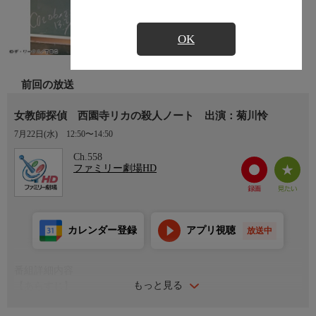
OK
前回の放送
女教師探偵 西園寺リカの殺人ノート 出演：菊川怜
7月22日(水)
12:50〜14:50
Ch.558
ファミリー劇場HD
カレンダー登録
アプリ視聴
放送中
番組詳細内容
もっと見る
【あらすじ】
小さな漁港の町で小学校の教師をしている西園寺リカ（菊川怜）