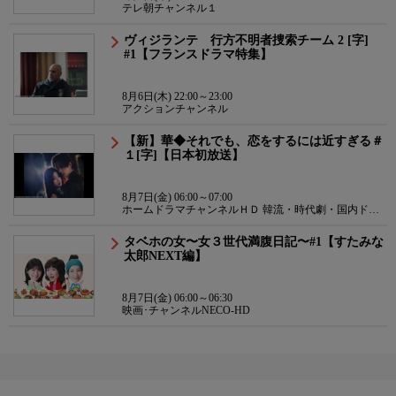
テレ朝チャンネル１
ヴィジランテ 行方不明者捜索チーム 2 [字]
#1【フランスドラマ特集】
8月6日(木) 22:00～23:00
アクションチャンネル
【新】華◆それでも、恋をするには近すぎる＃
１[字]【日本初放送】
8月7日(金) 06:00～07:00
ホームドラマチャンネルＨＤ 韓流・時代劇・国内ドラ
マ
タベホの女〜女３世代満腹日記〜#1【すたみな
太郎NEXT編】
8月7日(金) 06:00～06:30
映画･チャンネルNECO-HD