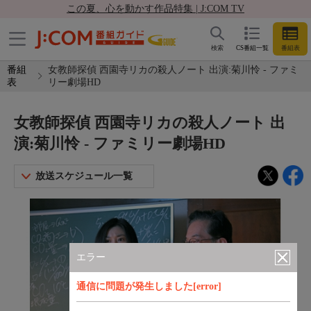
この夏、心を動かす作品特集 | J:COM TV
検索
CS番組一覧
番組表
番組
女教師探偵 西園寺リカの殺人ノート 出演:菊川怜 - ファミ
表
リー劇場HD
女教師探偵 西園寺リカの殺人ノート 出
演:菊川怜 - ファミリー劇場HD
放送スケジュール一覧
エラー
通信に問題が発生しました[error]