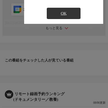
カレンダー登録
アプリ視聴
放送中
OK
番組詳細内容
もっと見る
かの楊貴妃も、美容食として愛用したと伝えられる黒米。標高
250メートルの山あいで育つ黒米は、スイーツやお酒へと姿を変
え、人々の食生活を美味しく彩ります
この番組をチェックした人が見ている番組
リモート録画予約ランキング
(ドキュメンタリー／教養)
08/06更新