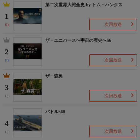
第二次世界大戦全史 by トム・ハンクス
1
次回放送
(1)
ザ・ユニバース〜宇宙の歴史〜S6
2
次回放送
(2)
ザ・森男
3
次回放送
(-)
バトル360
4
次回放送
(-)