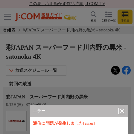
この夏、心を動かす作品特集 | J:COM TV
検索
CS番組一覧
番組表
番組表
彩JAPAN スーパーフード川内野の黒米 - satonoka 4K
彩JAPAN スーパーフード川内野の黒米 -
satonoka 4K
放送スケジュール一覧
前回の放送
彩JAPAN スーパーフード川内野の黒米
8月2日(日)
07:30〜08:00
エラー
Ch.420
satonoka 4K
通信に問題が発生しました[error]