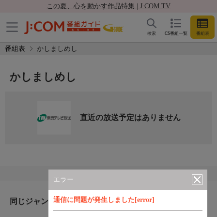
この夏、心を動かす作品特集 | J:COM TV
検索
CS番組一覧
番組表
番組表
かしましめし
かしましめし
直近の放送予定はありません
エラー
通信に問題が発生しました[error]
同じジャンルのおすすめ番組