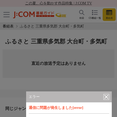
この夏、心を動かす作品特集 | J:COM TV
検索
CS番組一覧
番組表
番組表
ふるさと 三重県多気郡 大台町・多気町
ふるさと 三重県多気郡 大台町・多気町
直近の放送予定はありません
エラー
通信に問題が発生しました[error]
同じジャンルのおすすめ番組