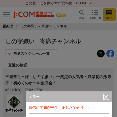
この夏、心を動かす作品特集 | J:COM TV
検索
CS番組一覧
番組表
番組表
しの字嫌い - 寄席チャンネル
しの字嫌い - 寄席チャンネル
放送スケジュール一覧
直近の放送
三遊亭らっ好「しの字嫌い」〜笑点の人気者・好楽初の孫弟
子！初めてのホール独演会！
8月14日(金)
07:00〜07:30
エラー
Ch.770
寄席チャンネル
通信に問題が発生しました[error]