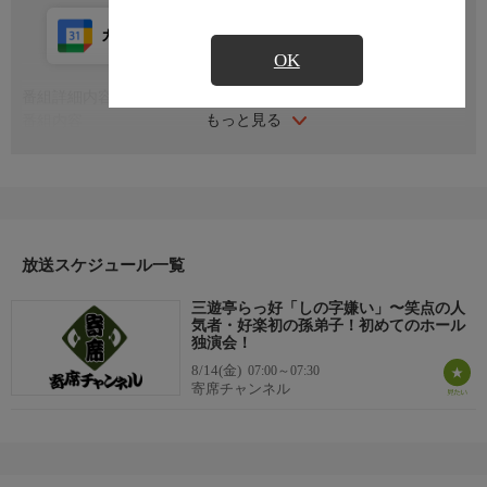
カレンダー登録
アプリ視聴
放送前
OK
番組詳細内容
もっと見る
番組内容
2023年1月9日内幸町ホールにて収録
シリーズ名
「鮮 あざやか」〜伸びざかり花ざかり、高座の君に射ぬかれて
みた〜
放送スケジュール一覧
三遊亭らっ好「しの字嫌い」〜笑点の人
気者・好楽初の孫弟子！初めてのホール
独演会！
8/14(金)
07:00～07:30
寄席チャンネル