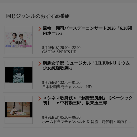
同じジャンルのおすすめ番組
風輪 翔司バースデーコンサート2026「6.20関
内ホール」
8月6日(木) 20:00～22:00
GAORA SPORTS HD
演劇女子部 ミュージカル「LILIUM-リリウム
少女純潔歌劇-」
8月7日(金) 22:40～01:05
日本映画専門チャンネル HD
＜シネマ歌舞伎＞『鰯賣戀曳網』【ベーシック
初】 ▼中村勘三郎、坂東玉三郎
8月9日(日) 05:00～06:30
ホームドラマチャンネルＨＤ 韓流・時代劇・国内ドラ
マ