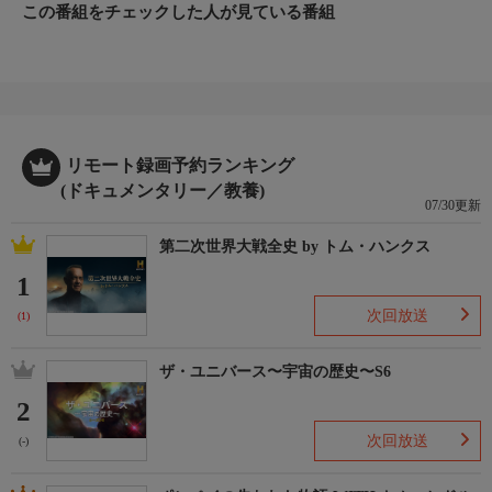
この番組をチェックした人が見ている番組
リモート録画予約ランキング
(ドキュメンタリー／教養)
07/30更新
第二次世界大戦全史 by トム・ハンクス
1
次回放送
(1)
ザ・ユニバース〜宇宙の歴史〜S6
2
次回放送
(-)