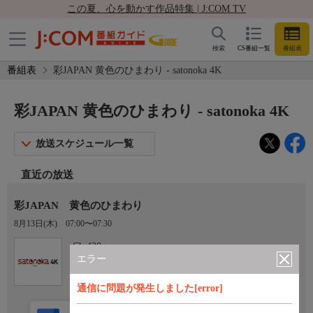
この夏、心を動かす作品特集 | J:COM TV
検索
CS番組一覧
番組表
番組表
彩JAPAN 黄色のひまわり - satonoka 4K
彩JAPAN 黄色のひまわり - satonoka 4K
放送スケジュール一覧
直近の放送
彩JAPAN 黄色のひまわり
8月13日(木)
07:00〜07:30
Ch.420
satonoka 4K
エラー
通信に問題が発生しました[error]