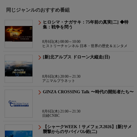
同じジャンルのおすすめ番組
ヒロシマ・ナガサキ：75年前の真実[二] ◆特
集：戦争を問う
8月6日(木) 08:00～10:00
ヒストリーチャンネル 日本・世界の歴史＆エンタメ
[新]北アルプス ドローン大縦走(日)
8月6日(木) 20:00～21:30
アニマルプラネット
GINZA CROSSING Talk 〜時代の開拓者たち〜
8月6日(木) 21:00～21:30
日経CNBC
【シャークWEEK！サメフェス2026】[新]サメ
襲撃からのサバイバル術(二)