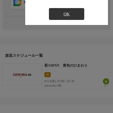
カレンダー登録
アプリ視聴
放送前
OK
番組詳細内容
もっと見る
栃木県野木町の誇りでもあるひまわりにスポットを当て野木の一
大イベント、約30万本のひまわりが迎える「ひまわりフェスティ
バル」など、町の魅力を紹介する
放送スケジュール一覧
彩JAPAN 黄色のひまわり
4K
8/13(木)
07:00～07:30
satonoka 4K