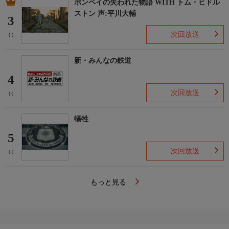
ポンペイの失われた物語 WITH トム・ヒドル
ストン 声:平川大輔
3
次回放送
(-)
新・みんなの鉄道
4
次回放送
(-)
犠牲
5
次回放送
(-)
もっと見る