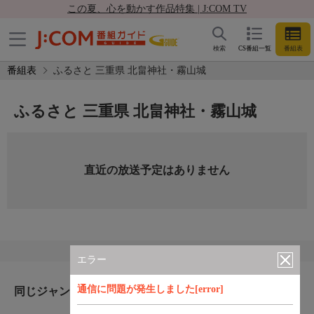
この夏、心を動かす作品特集 | J:COM TV
検索
CS番組一覧
番組表
番組表
ふるさと 三重県 北畠神社・霧山城
ふるさと 三重県 北畠神社・霧山城
直近の放送予定はありません
エラー
通信に問題が発生しました[error]
同じジャンルのおすすめ番組