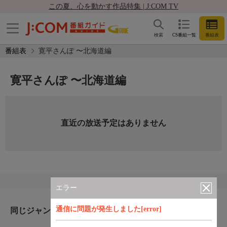
この夏、心を動かす作品特集 | J:COM TV
検索
CS番組一覧
番組表
番組表
寛平さんぽ 〜北海道編
寛平さんぽ 〜北海道編
直近の放送予定はありません
エラー
通信に問題が発生しました[error]
同じジャンルのおすすめ番組