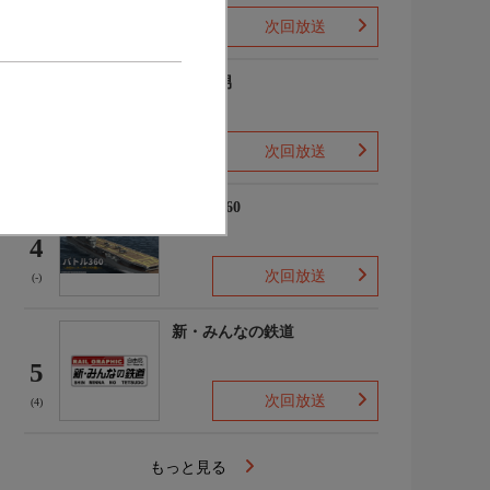
次回放送
(2)
ザ・森男
3
次回放送
(-)
バトル360
4
次回放送
(-)
新・みんなの鉄道
5
次回放送
(4)
もっと見る