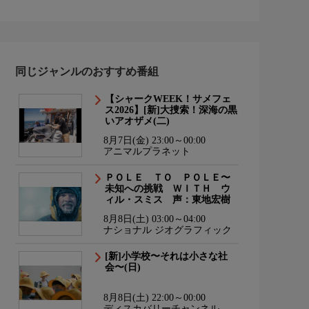
同じジャンルのおすすめ番組
【シャークWEEK！サメフェ
ス2026】[新]大捜索！深海の黒
いアオザメ(二)
8月7日(金) 23:00～00:00
アニマルプラネット
ＰＯＬＥ ＴＯ ＰＯＬＥ〜
未知への挑戦 ＷＩＴＨ ウ
ィル・スミス 声：東地宏樹
8月8日(土) 03:00～04:00
ナショナル ジオグラフィック
[新]小学校〜それは小さな社
会〜(日)
8月8日(土) 22:00～00:00
ディスカバリーチャンネル