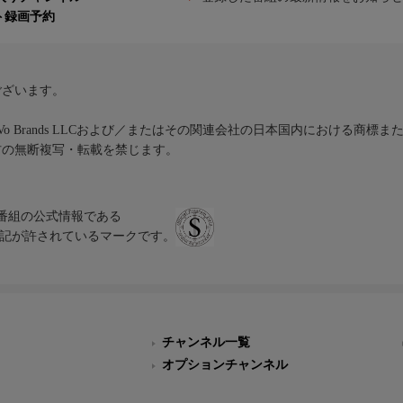
ト録画予約
ございます。
iVo Brands LLCおよび／またはその関連会社の日本国内における商標
材の無断複写・転載を禁じます。
、テレビ番組の公式情報である
スにのみ表記が許されているマークです。
チャンネル一覧
オプションチャンネル