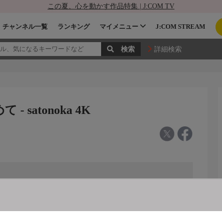
この夏、心を動かす作品特集 | J:COM TV
チャンネル一覧
ランキング
マイメニュー
J:COM STREAM
詳細検索
 satonoka 4K