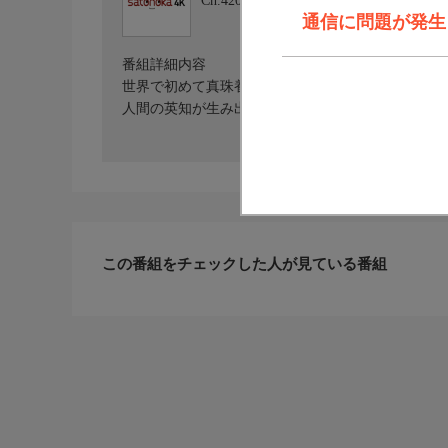
Ch.420
satonoka 4K
通信に問題が発生しま
番組詳細内容
世界で初めて真珠養殖に成功した三重県の伊勢志摩
人間の英知が生み出した奇跡の結晶である養殖真珠
この番組をチェックした人が見ている番組