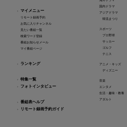
海外ドラマ
国内ドラマ
マイメニュー
アジアドラマ
リモート録画予約
韓流まつり
お気に入りチャンネル
スポーツ
見たい番組一覧
プロ野球
検索ワード登録
サッカー
番組お知らせメール
ゴルフ
マイ番組ページ
テニス
ランキング
アニメ・キッズ
ディズニー
特集一覧
音楽
フォトインタビュー
エンタメ
生活・趣味・教養
アダルト
番組表ヘルプ
リモート録画予約ガイド