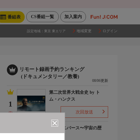
CS番組一覧
加入案内
番組表
地域変更
ログイン
設定地域：
東京 東エリア
リモート録画予約ランキング
(ドキュメンタリー／教養)
08/06更新
第二次世界大戦全史 by ト
ム・ハンクス
1
次回放送
(1)
ザ・ユニバース〜宇宙の歴
史〜S6
2