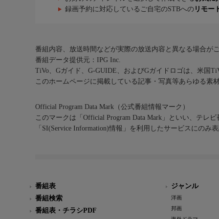
録画予約に対応しているご自宅のSTBへの
リモー
番組内容、放送時間などが実際の放送内容と異なる場合が
番組データ提供元：IPG Inc.
TiVo、Gガイド、G-GUIDE、およびGガイドロゴは、米国T
このホームページに掲載している記事・写真等あらゆる素
Official Program Data Mark（公式番組情報マーク）
このマークは「Official Program Data Mark」といい
「SI(Service Information)情報」を利用したサービ
番組表
ジャンル
番組検索
洋画
邦画
番組表・チラシPDF