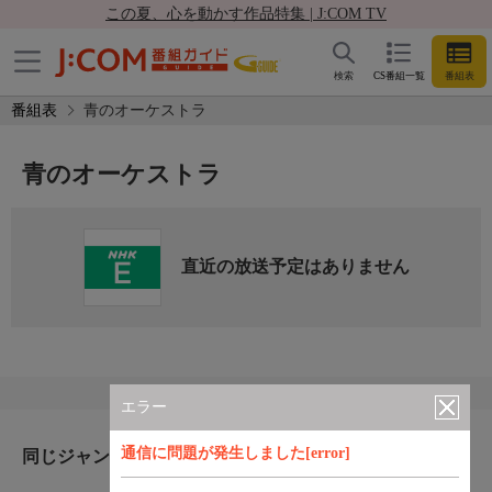
この夏、心を動かす作品特集 | J:COM TV
検索
CS番組一覧
番組表
番組表
青のオーケストラ
青のオーケストラ
直近の放送予定はありません
エラー
通信に問題が発生しました[error]
同じジャンルのおすすめ番組