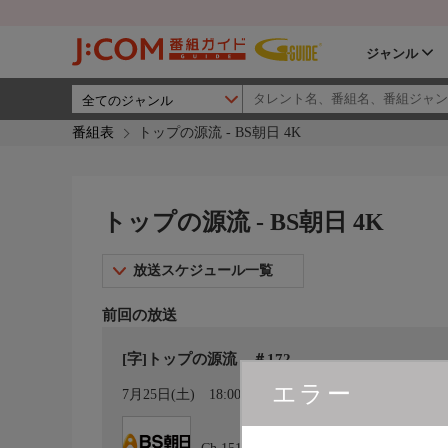
ジャンル
番組表
トップの源流 - BS朝日 4K
トップの源流 - BS朝日 4K
放送スケジュール一覧
前回の放送
[字]トップの源流 ＃172
エラー
カレンダー登録
7月25日(土)
18:00〜18:30