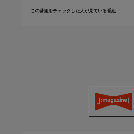
番組概要
この番組をチェックした人が見ている番組
日本を代表する企業や組織のトップで活躍する人た
流」を探る。「源流」とは、家族や友人・仕事の上
何者でもなかった自分が抱いた、まだ見ぬ未来への
えて、三田寛子らが共に「源流」を訪ね、当時の思
番組ホームページ
＜番組ホームページはこちら！＞
https://www.bs-asahi.co.jp/toppunogenryu/
制作
テレコムスタッフ
※この番組は２Ｋをアップコンバートした番組です