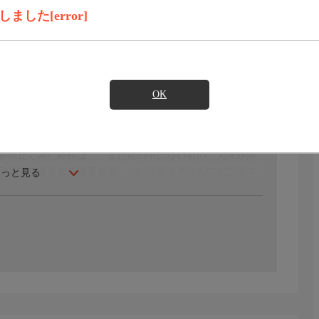
見たい
した[error]
・神田駿河台の文化学院、音楽や歌手の衣装への関心を強
作会社時代にファッションショーの現場を経験した渋谷区
があった品川区を訪ねます。20代で著名デザイナーたちの
OK
ャー」と呼ばれる、既成概念にとらわれない発想や、
を間近でみた経験は、「まだ世の中にないもの、人々が潜
ライフスタイルで提案する」という佐々木さんのビジネス
もっと見る
済は帆船のように、風がないと動かない。その風が「文
いう言葉にその思いを託す佐々木さんの歩みを振り返ります。
田寛子