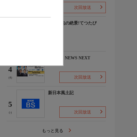
次回放送
(8)
中井精也の絶景!てつたび
3
(-)
NIKKEI NEWS NEXT
4
次回放送
(4)
新日本風土記
5
次回放送
(-)
もっと見る