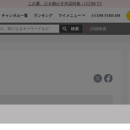
この夏、心を動かす作品特集 | J:COM TV
チャンネル一覧
ランキング
マイメニュー
J:COM STREAM
詳細検索