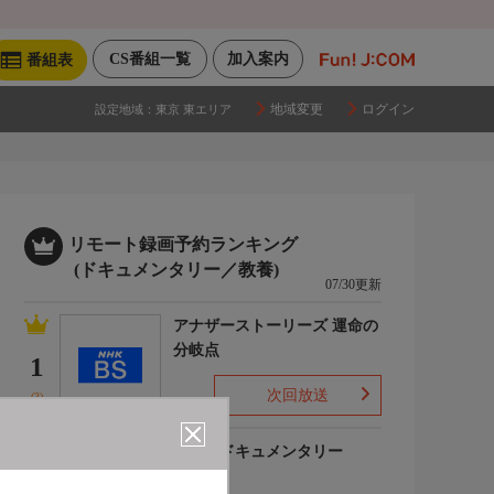
CS番組一覧
加入案内
番組表
地域変更
ログイン
設定地域：
東京 東エリア
リモート録画予約ランキング
(ドキュメンタリー／教養)
07/30更新
アナザーストーリーズ 運命の
分岐点
1
次回放送
(3)
世界のドキュメンタリー
2