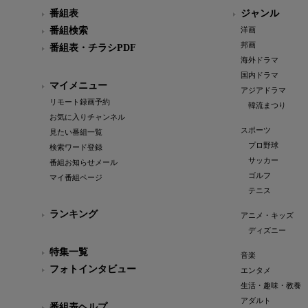
番組表
ジャンル
番組検索
洋画
邦画
番組表・チラシPDF
海外ドラマ
国内ドラマ
マイメニュー
アジアドラマ
リモート録画予約
韓流まつり
お気に入りチャンネル
スポーツ
見たい番組一覧
プロ野球
検索ワード登録
サッカー
番組お知らせメール
ゴルフ
マイ番組ページ
テニス
ランキング
アニメ・キッズ
ディズニー
特集一覧
音楽
フォトインタビュー
エンタメ
生活・趣味・教養
アダルト
番組表ヘルプ