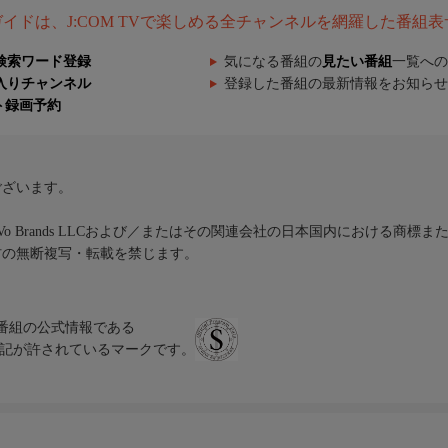
組ガイドは、J:COM TVで楽しめる全チャンネルを網羅した番組
検索ワード登録
気になる番組の
見たい番組
一覧への
入りチャンネル
登録した番組の最新情報をお知らせ
ト録画予約
ございます。
iVo Brands LLCおよび／またはその関連会社の日本国内における商標
材の無断複写・転載を禁じます。
、テレビ番組の公式情報である
スにのみ表記が許されているマークです。