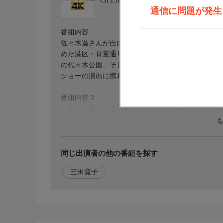
Ch.151
BS朝日 4K
通信に問題が発生しま
番組内容
佐々木進さんが自由な校風の中で感性を育んだ東京
めた港区・骨董通りのレコード店の跡、イベント制
の代々木公園、そして父が創業したジュンの旧本社
ショーの演出に携わりました。「カウンターカルチ
番組内容２
「新たな美」を追い求めるクリエイターたちの仕事
在的にほしいと思っているものを、ファッションや
パーソンとしての「源流」となっていきました。経
化」だと語り、「YOU ARE CULTURE.」と
同じ出演者の他の番組を探す
出演者
三田寛子
佐々木進（株式会社ジュン 代表取締役社長）、三
【ナレーション】三田寛子
初回放送日
2026/7/25