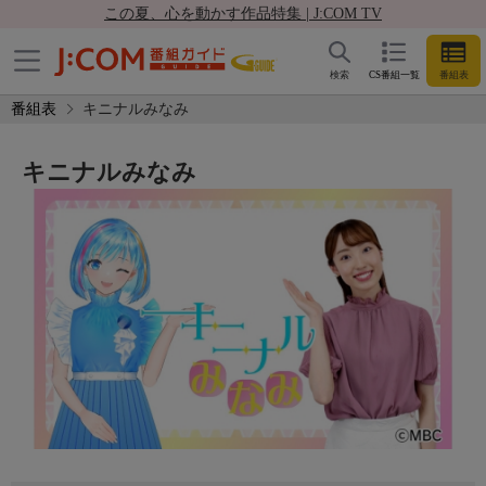
この夏、心を動かす作品特集 | J:COM TV
検索
CS番組一覧
番組表
番組表
キニナルみなみ
キニナルみなみ