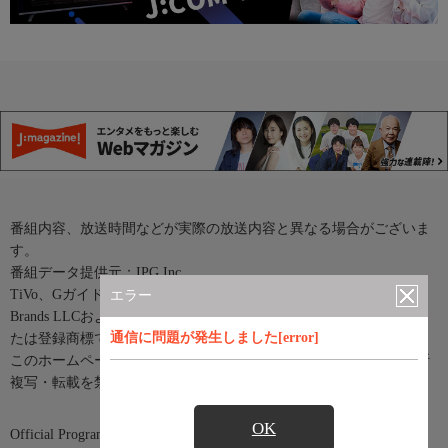
番組内容、放送時間などが実際の放送内容と異なる場合がございま
す。
番組データ提供元：IPG Inc.
TiVo、Gガイド、G-GUIDE、およびGガイドロゴは、米国TiVo
エラー
Brands LLCおよび／またはその関連会社の日本国内における商標ま
通信に問題が発生しました[error]
たは登録商標です。
このホームページに掲載している記事・写真等あらゆる素材の無断
複写・転載を禁じます。
OK
Official Program Data Mark（公式番組情報マーク）