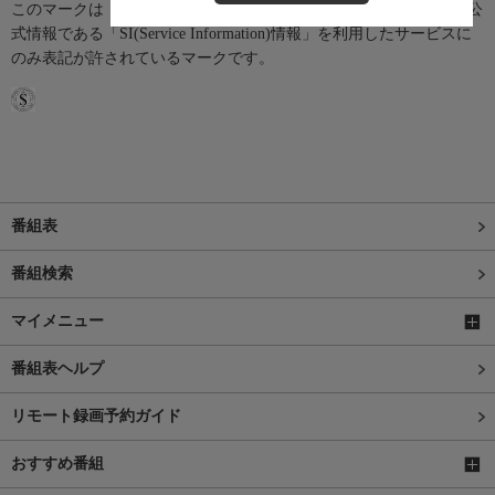
このマークは「Official Program Data Mark」といい、テレビ番組の公
式情報である「SI(Service Information)情報」を利用したサービスに
のみ表記が許されているマークです。
番組表
番組検索
マイメニュー
番組表ヘルプ
リモート録画予約ガイド
おすすめ番組