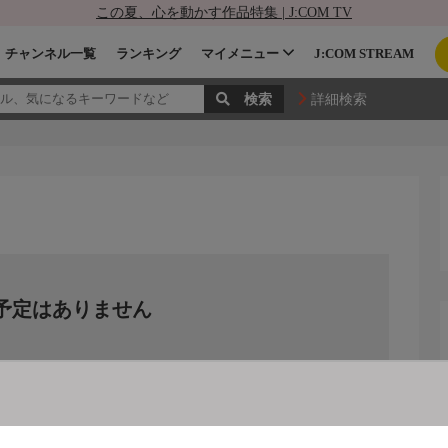
この夏、心を動かす作品特集 | J:COM TV
チャンネル一覧
ランキング
マイメニュー
J:COM STREAM
詳細検索
予定はありません