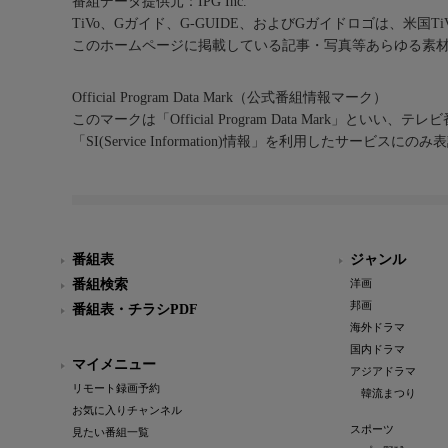
番組データ提供元：IPG Inc.
TiVo、Gガイド、G-GUIDE、およびGガイドロゴは、米国T
このホームページに掲載している記事・写真等あらゆる素
Official Program Data Mark（公式番組情報マーク）
このマークは「Official Program Data Mark」といい
「SI(Service Information)情報」を利用したサービ
番組表
ジャンル
番組検索
洋画
邦画
番組表・チラシPDF
海外ドラマ
国内ドラマ
マイメニュー
アジアドラマ
リモート録画予約
韓流まつり
お気に入りチャンネル
スポーツ
見たい番組一覧