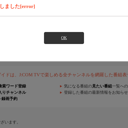
した[error]
OK
組ガイドは、J:COM TVで楽しめる全チャンネルを網羅した番組
検索ワード登録
気になる番組の
見たい番組
一覧への
入りチャンネル
登録した番組の最新情報をお知らせ
ト録画予約
ございます。