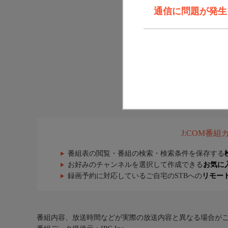
通信に問題が発生しま
J:COM番
番組表の閲覧・番組の検索・検索条件を保存する
お好みのチャンネルを選択して作成できる
お気に
録画予約に対応しているご自宅のSTBへの
リモー
番組内容、放送時間などが実際の放送内容と異なる場合が