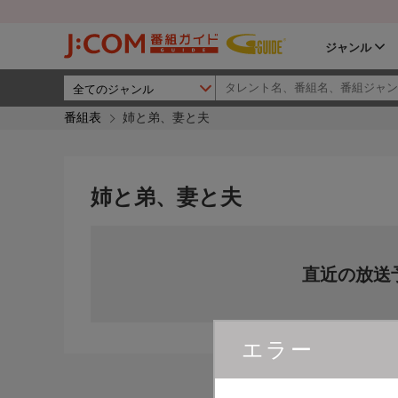
ジャンル
番組表
姉と弟、妻と夫
姉と弟、妻と夫
直近の放送
エラー