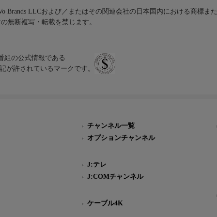
iVo Brands LLCおよび／またはその関連会社の日本国内における商標
材の無断複写・転載を禁じます。
、テレビ番組の公式情報である
スにのみ表記が許されているマークです。
チャンネル一覧
オプションチャンネル
J:テレ
J:COMチャンネル
ケーブル4K