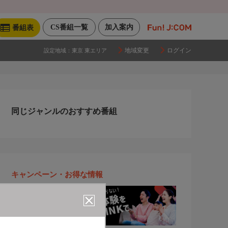
CS番組一覧
加入案内
番組表
地域変更
ログイン
設定地域：
東京 東エリア
同じジャンルのおすすめ番組
キャンペーン・お得な情報